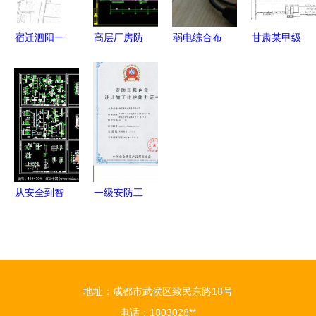
宿迁泗阳一
高层厂房防
弱电综合布
甘肃某甲级
批重点交通
雷图纸
线与安防监
院设计 人
工程最新进
控项目工程
民医院电气
展
施工及安防
施工图核心
工程设计施
要点解析
工全解析
从安全到智
一级安防工
能 安防工
程设计施工
程设计施工
维护 打造
的全流程解
安全智能的
析与别墅应
安防新生态
地址：成都市武侯区致民东路18号
用指南
电话：1803028**