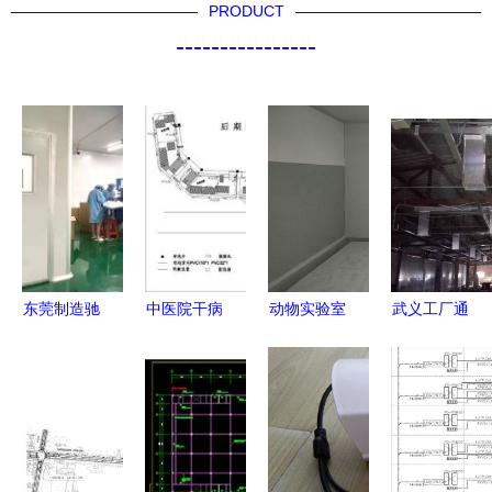
PRODUCT
----------------
东莞制造驰
中医院干病
动物实验室
武义工厂通
援 多家口
房楼消防电
造价与安防
风安装工
罩工厂提前
力电气图纸
工程 专业
程，选金华
开工，安防
安防工程设
服务助力科
宗泰暖通更
工程设计施
计施工指南
研安全
安心
工同步发力