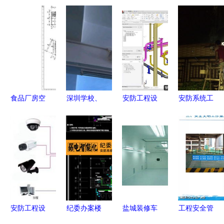
食品厂房空
深圳学校、
安防工程设
安防系统工
调通风与安
幼儿园与工
计施工 基
程全流程解
防工程设计
厂安防监控
于工程建设
析 从设计
施工一体化
系统工程设
软件集的基
到施工的关
方案
计与施工指
础设施一体
键要点
南
化解决方案
安防工程设
纪委办案楼
盐城装修车
工程安全管
计施工全攻
谈话室安防
间净化工程
理策划与安