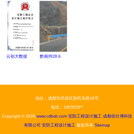
略 从规划
系统工程
生产厂批发
防工程设计
到实施的专
深化设计与
与安防工程
施工一体化
业指南
施工要点解
设计施工综
实践
析
合解决方案
云创大数据
黔南州28.6
荣膺安防工
公里道路通
程企业设计
过交工验
施工维护能
收，安防工
力证书，铸
程筑牢安全
地址：成都市武侯区致民东路18号
就智能安防
防线
电话：1803028**
新标杆
Copyright © 2026
www.cdbsb.com
安防工程设计施工
成都佰仕博科技
有限公司
安防工程设计施工
版权所有
Sitemap