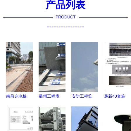
产品列表
PRODUCT
----------------
南昌充电桩
衢州工程质
安防工程监
最新40套施
安装与智能
量样板 安
控摄像机设
工工艺做法
化弱电工程
徽华胤技术
计方案的关
图解 安防
的融合设计
力量雄厚
键考量与施
工程设计施