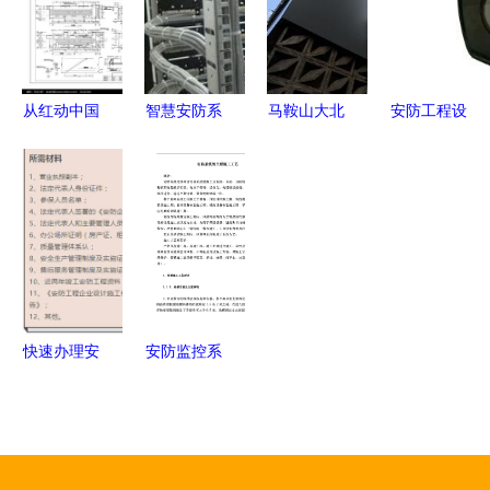
实践
工要点
工的现场实
用指南
从红动中国
智慧安防系
马鞍山大北
安防工程设
解析两层公
统 物联网
庄老旧小区
计与施工
厕施工图中
时代下的监
改造安防工
守护安全，
的安防工程
控设计与全
程设计施工
构筑未来
设计要点
流程服务指
方案
南
快速办理安
安防监控系
防工程设计
统工程施工
施工资质的
组织设计方
全面指南
案